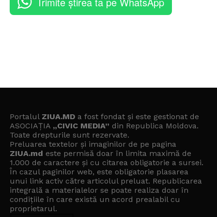
Trimite știrea ta pe WhatsApp
Portalul
ZIUA.MD
a fost fondat și este gestionat de
ASOCIAȚIA
„CIVIC MEDIA”
din Republica Moldova.
Toate drepturile sunt rezervate.
Preluarea textelor și imaginilor de pe pagina
ZIUA.md
este permisă doar în limita maximă de
1.000 de caractere și cu citarea obligatorie a sursei.
În cazul paginilor web, este obligatorie plasarea
unui link activ către articolul preluat. Republicarea
integrală a materialelor se poate realiza doar în
condițiile în care există un
acord prealabil cu
proprietarul
.