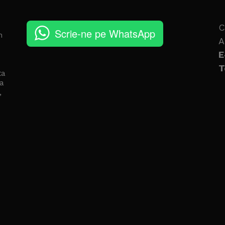
C
Scrie-ne pe WhatsApp
n
A
E
T
ta
a
,