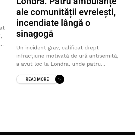
Londra. Patru ambulanțe
ale comunității evreiești,
incendiate lângă o
at
sinagogă
,
Un incident grav, calificat drept
infracțiune motivată de ură antisemită,
a avut loc la Londra, unde patru
ambulanțe aparținând comunității
READ MORE
evreiești au fost incendiate în mod
deliberat. Potrivit informațiilor
preliminare,