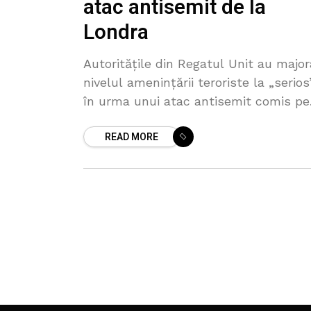
atac antisemit de la
Londra
Autoritățile din Regatul Unit au major
nivelul amenințării teroriste la „serios”
în urma unui atac antisemit comis pe
29 aprilie în Londra, relatează Sky
READ MORE
News. Decizia a fost luată de