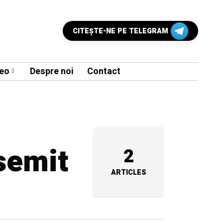
CITEŞTE-NE PE TELEGRAM
eo
Despre noi
Contact
isemit
2
ARTICLES