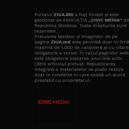
Portalul
ZIUA.MD
a fost fondat și este
gestionat de ASOCIAȚIA
„CIVIC MEDIA”
di
Republica Moldova. Toate drepturile sunt
rezervate.
Preluarea textelor și imaginilor de pe
pagina
ZIUA.md
este permisă doar în limi
maximă de 1.000 de caractere și cu citare
obligatorie a sursei. În cazul paginilor web
este obligatorie plasarea unui link activ
către articolul preluat. Republicarea
integrală a materialelor se poate realiza
doar în condițiile în care există un
acord
prealabil cu proprietarul
.