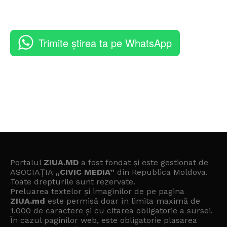
Trimite știrea ta pe WhatsApp
Portalul
ZIUA.MD
a fost fondat și este gestionat de
ASOCIAȚIA
„CIVIC MEDIA”
din Republica Moldova.
Toate drepturile sunt rezervate.
Preluarea textelor și imaginilor de pe pagina
ZIUA.md
este permisă doar în limita maximă de
1.000 de caractere și cu citarea obligatorie a sursei.
În cazul paginilor web, este obligatorie plasarea