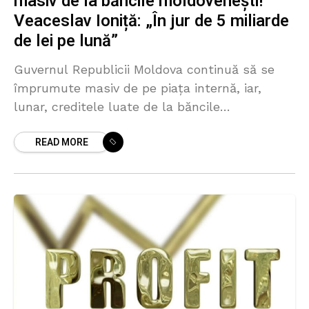
masiv de la băncile moldovenești!
Veaceslav Ioniță: „În jur de 5 miliarde
de lei pe lună”
Guvernul Republicii Moldova continuă să se
împrumute masiv de pe piața internă, iar,
lunar, creditele luate de la băncile
moldovenești se ridică la aproape 5 miliarde de
READ MORE
lei. Mai mult,