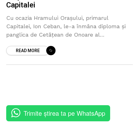
Capitalei
Cu ocazia Hramului Orașului, primarul
Capitalei, Ion Ceban, le-a înmâna diploma și
panglica de Cetățean de Onoare al
municipiului Chișinău fraților Vasile și Vitalie
READ MORE
Advahov, fondatorii Orchestrei de muzică
populară
Trimite știrea ta pe WhatsApp