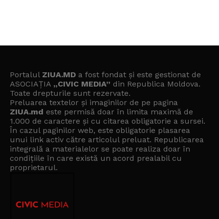
Portalul
ZIUA.MD
a fost fondat și este gestionat de
ASOCIAȚIA
„CIVIC MEDIA”
din Republica Moldova.
Toate drepturile sunt rezervate.
Preluarea textelor și imaginilor de pe pagina
ZIUA.md
este permisă doar în limita maximă de
1.000 de caractere și cu citarea obligatorie a sursei.
În cazul paginilor web, este obligatorie plasarea
unui link activ către articolul preluat. Republicarea
integrală a materialelor se poate realiza doar în
condițiile în care există un
acord prealabil cu
proprietarul
.