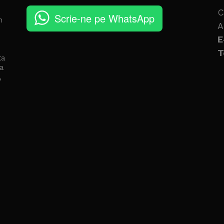
C
Scrie-ne pe WhatsApp
n
A
E
T
ta
a
,