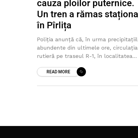
cauza ploilor puternice.
Un tren a rămas staționa
în Pîrlița
Poliția anunță că, în urma precipitațiil
abundente din ultimele ore, circulația
rutieră pe traseul R-1, în localitatea
Pîrlița din raionul Ungheni, este
READ MORE
temporar blocată. Potrivit oamenilor
legii, și un tren