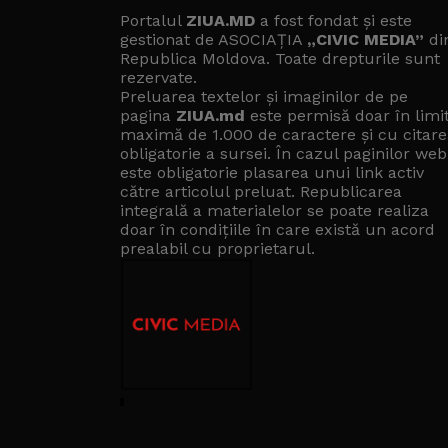
Portalul
ZIUA.MD
a fost fondat și este
gestionat de ASOCIAȚIA
„CIVIC MEDIA”
di
Republica Moldova. Toate drepturile sunt
rezervate.
Preluarea textelor și imaginilor de pe
pagina
ZIUA.md
este permisă doar în limi
maximă de 1.000 de caractere și cu citare
obligatorie a sursei. În cazul paginilor web
este obligatorie plasarea unui link activ
către articolul preluat. Republicarea
integrală a materialelor se poate realiza
doar în condițiile în care există un
acord
prealabil cu proprietarul
.