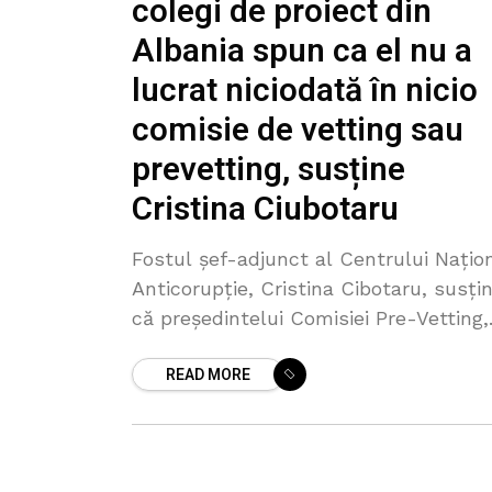
colegi de proiect din
Albania spun ca el nu a
lucrat niciodată în nicio
comisie de vetting sau
prevetting, susține
Cristina Ciubotaru
Fostul șef-adjunct al Centrului Națio
Anticorupție, Cristina Cibotaru, susți
că președintelui Comisiei Pre-Vetting,
Herman von Hebel, care este acuzat 
READ MORE
ar avea probleme de integritate, nu a
lucrat nicio zi