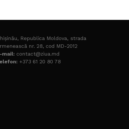
hișinău, Republica Moldova, strada
rmenească nr. 28, cod MD-2012
-mail:
contact@ziua.md
elefon:
+373 61 20 80 78