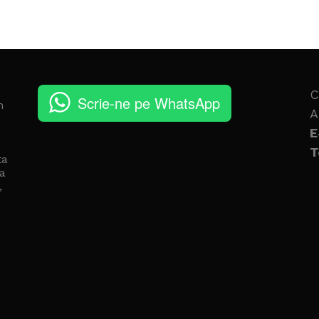
C
Scrie-ne pe WhatsApp
n
A
E
T
ta
a
,