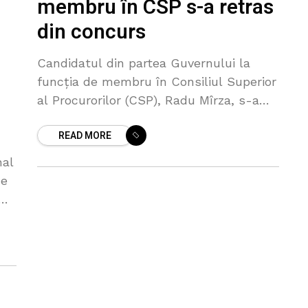
membru în CSP s-a retras
din concurs
Candidatul din partea Guvernului la
funcția de membru în Consiliul Superior
al Procurorilor (CSP), Radu Mîrza, s-a
retras din concurs, anunță Comisia
READ MORE
Prevetting, într-un comunicat de presă
Decizia Comisiei a
nal
ne
că