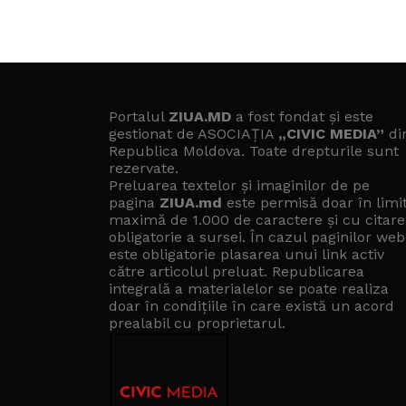
Portalul
ZIUA.MD
a fost fondat și este
gestionat de ASOCIAȚIA
„CIVIC MEDIA”
di
Republica Moldova. Toate drepturile sunt
rezervate.
Preluarea textelor și imaginilor de pe
pagina
ZIUA.md
este permisă doar în limi
maximă de 1.000 de caractere și cu citare
obligatorie a sursei. În cazul paginilor web
este obligatorie plasarea unui link activ
către articolul preluat. Republicarea
integrală a materialelor se poate realiza
doar în condițiile în care există un
acord
prealabil cu proprietarul
.