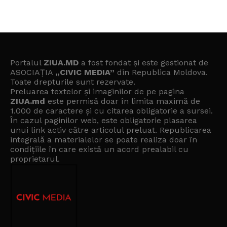
Portalul
ZIUA.MD
a fost fondat și este gestionat de
ASOCIAȚIA
„CIVIC MEDIA”
din Republica Moldova.
Toate drepturile sunt rezervate.
Preluarea textelor și imaginilor de pe pagina
ZIUA.md
este permisă doar în limita maximă de
1.000 de caractere și cu citarea obligatorie a sursei.
În cazul paginilor web, este obligatorie plasarea
unui link activ către articolul preluat. Republicarea
integrală a materialelor se poate realiza doar în
condițiile în care există un
acord prealabil cu
proprietarul
.