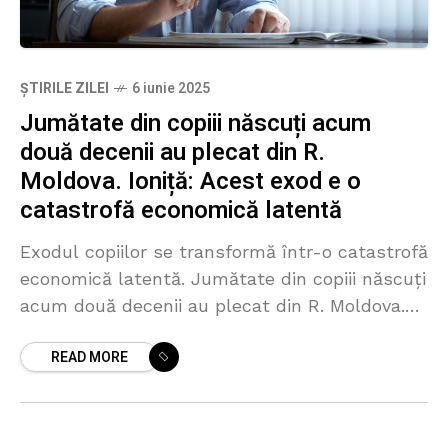
ȘTIRILE ZILEI
6 iunie 2025
Jumătate din copiii născuți acum
două decenii au plecat din R.
Moldova. Ioniță: Acest exod e o
catastrofă economică latentă
Exodul copiilor se transformă într-o catastrofă
economică latentă. Jumătate din copiii născuți
acum două decenii au plecat din R. Moldova.
Sunt constatările făcute de expertul economic
READ MORE
Veaceslav Ioniță în cadrul