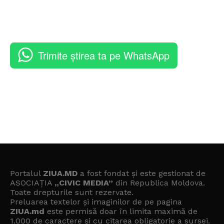
Trimite știrea ta pe WhatsApp
Portalul
ZIUA.MD
a fost fondat și este gestionat de
ASOCIAȚIA
„CIVIC MEDIA”
din Republica Moldova.
Toate drepturile sunt rezervate.
Preluarea textelor și imaginilor de pe pagina
ZIUA.md
este permisă doar în limita maximă de
1.000 de caractere și cu citarea obligatorie a sursei.