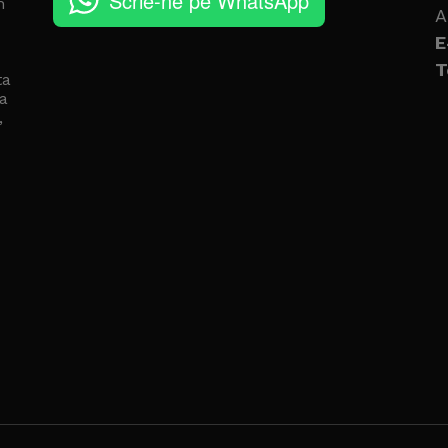
Scrie-ne pe WhatsApp
n
A
E
T
ta
a
,