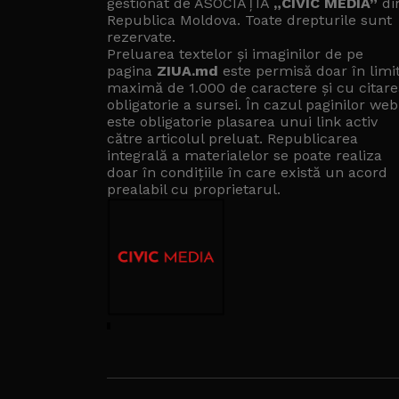
gestionat de ASOCIAȚIA
„CIVIC MEDIA”
di
Republica Moldova. Toate drepturile sunt
rezervate.
Preluarea textelor și imaginilor de pe
pagina
ZIUA.md
este permisă doar în limi
maximă de 1.000 de caractere și cu citare
obligatorie a sursei. În cazul paginilor web
este obligatorie plasarea unui link activ
către articolul preluat. Republicarea
integrală a materialelor se poate realiza
doar în condițiile în care există un
acord
prealabil cu proprietarul
.