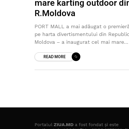
mare karting outdoor di
R.Moldova
PORT MALL a mai adăugat o premier
pe harta divertismentului din Republi
Moldova – a inaugurat cel mai mare
karting outdoor din țară. Proiectul
READ MORE
transformă Brambura Park în cea mai
Portalul
ZIUA.MD
a fost fondat și este