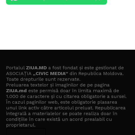
Portalul
ZIUA.MD
a fost fondat și este gestionat de
ASOCIAȚIA
„CIVIC MEDIA”
din Republica Moldova.
Toate drepturile sunt rezervate.
Preluarea textelor și imaginilor de pe pagina
ZIUA.md
este permisă doar în limita maximă de
1.000 de caractere și cu citarea obligatorie a sursei.
În cazul paginilor web, este obligatorie plasarea
unui link activ către articolul preluat. Republicarea
integrală a materialelor se poate realiza doar în
condițiile în care există un
acord prealabil cu
proprietarul
.