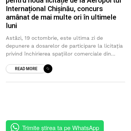
pentru noua licitație de la Aeroportul
Internațional Chișinău, concurs
amânat de mai multe ori în ultimele
luni
Astăzi, 19 octombrie, este ultima zi de
depunere a dosarelor de participare la licitația
privind închirierea spațiilor comerciale din
Aeroportul Internațional Chișinău. Concursul,
READ MORE
care urma să aibă loc la sfârșitul
Trimite știrea ta pe WhatsApp