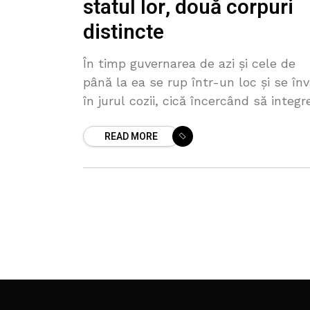
statul lor, două corpuri
distincte
În timp guvernarea de azi și cele de
până la ea se rup într-un loc și se înv
în jurul cozii, cică încercând să integr
republica în Uniunea Europeană,
READ MORE
cetățenii