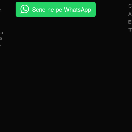
C
Scrie-ne pe WhatsApp
n
A
E
T
ta
a
,