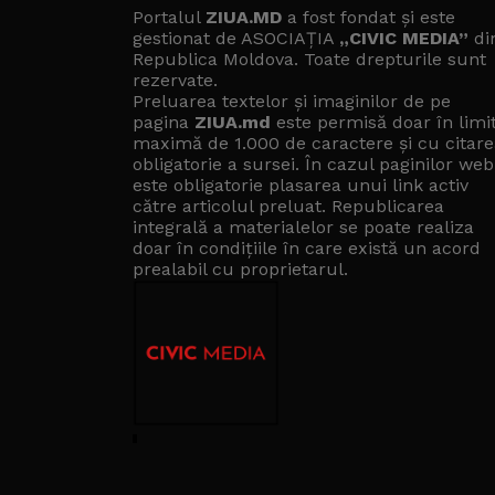
Portalul
ZIUA.MD
a fost fondat și este
gestionat de ASOCIAȚIA
„CIVIC MEDIA”
di
Republica Moldova. Toate drepturile sunt
rezervate.
Preluarea textelor și imaginilor de pe
pagina
ZIUA.md
este permisă doar în limi
maximă de 1.000 de caractere și cu citare
obligatorie a sursei. În cazul paginilor web
este obligatorie plasarea unui link activ
către articolul preluat. Republicarea
integrală a materialelor se poate realiza
doar în condițiile în care există un
acord
prealabil cu proprietarul
.