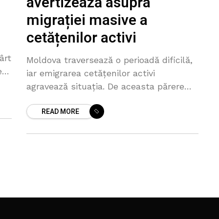
avertizează asupra
migrației masive a
cetățenilor activi
ârt
Moldova traversează o perioadă dificilă,
eze
iar emigrarea cetățenilor activi
agravează situația. De aceasta părere
este Vlad Filat, liderul Partidului Liberal
READ MORE
Democrat din Moldova. Potrivit lui, acest
fenomen indică lipsa încrederii