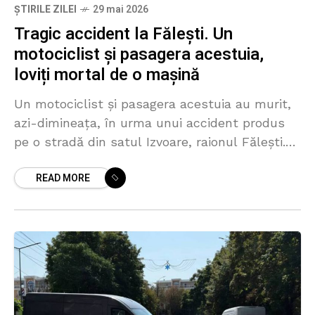
ȘTIRILE ZILEI
29 mai 2026
Tragic accident la Fălești. Un
motociclist și pasagera acestuia,
loviți mortal de o mașină
Un motociclist și pasagera acestuia au murit,
azi-dimineața, în urma unui accident produs
pe o stradă din satul Izvoare, raionul Fălești.
Poliția susține că motociclistul, în vârstă de 61
READ MORE
de