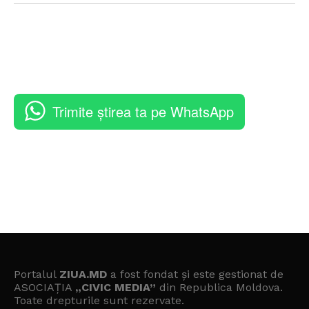
Trimite știrea ta pe WhatsApp
Portalul
ZIUA.MD
a fost fondat și este gestionat de
ASOCIAȚIA
„CIVIC MEDIA”
din Republica Moldova.
Toate drepturile sunt rezervate.