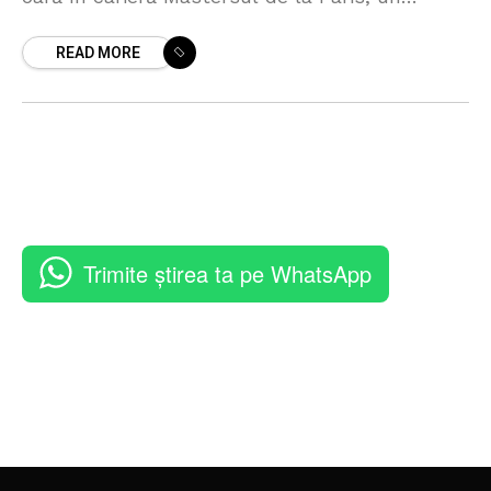
succes fără precedent pentru această
READ MORE
competiție. Tenismenul sârb
Trimite știrea ta pe WhatsApp