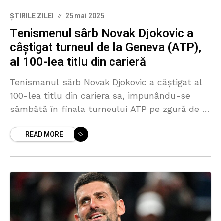
ȘTIRILE ZILEI
25 mai 2025
Tenismenul sârb Novak Djokovic a
câștigat turneul de la Geneva (ATP),
al 100-lea titlu din carieră
Tenismanul sârb Novak Djokovic a câștigat al
100-lea titlu din cariera sa, impunându-se
sâmbătă în finala turneului ATP pe zgură de la
Geneva (Elveția), dotat cu premii totale în
READ MORE
valoare