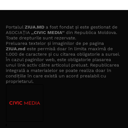
Portalul
ZIUA.MD
a fost fondat și este gestionat de
ASOCIAȚIA
„CIVIC MEDIA”
din Republica Moldova.
Toate drepturile sunt rezervate.
Preluarea textelor și imaginilor de pe pagina
ZIUA.md
este permisă doar în limita maximă de
1.000 de caractere și cu citarea obligatorie a sursei.
În cazul paginilor web, este obligatorie plasarea
unui link activ către articolul preluat. Republicarea
integrală a materialelor se poate realiza doar în
condițiile în care există un
acord prealabil cu
proprietarul
.