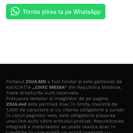
Trimite știrea ta pe WhatsApp
Portalul
ZIUA.MD
a fost fondat și este gestionat de
ASOCIAȚIA
„CIVIC MEDIA”
din Republica Moldova.
Toate drepturile sunt rezervate.
Preluarea textelor și imaginilor de pe pagina
ZIUA.md
este permisă doar în limita maximă de
1.000 de caractere și cu citarea obligatorie a sursei.
În cazul paginilor web, este obligatorie plasarea
unui link activ către articolul preluat. Republicarea
integrală a materialelor se poate realiza doar în
condițiile în care există un
acord prealabil cu