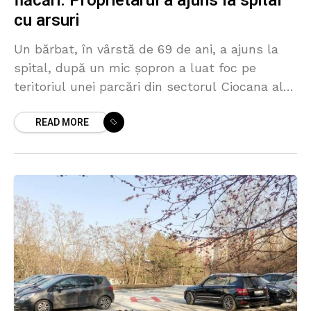
flăcări. Proprietarul a ajuns la spital
cu arsuri
Un bărbat, în vârstă de 69 de ani, a ajuns la
spital, după un mic șopron a luat foc pe
teritoriul unei parcări din sectorul Ciocana al
Capitalei. Incendiul s-a
READ MORE