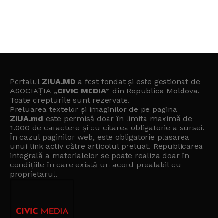
Portalul
ZIUA.MD
a fost fondat și este gestionat de
ASOCIAȚIA
„CIVIC MEDIA”
din Republica Moldova.
Toate drepturile sunt rezervate.
Preluarea textelor și imaginilor de pe pagina
ZIUA.md
este permisă doar în limita maximă de
1.000 de caractere și cu citarea obligatorie a sursei.
În cazul paginilor web, este obligatorie plasarea
unui link activ către articolul preluat. Republicarea
integrală a materialelor se poate realiza doar în
condițiile în care există un
acord prealabil cu
proprietarul
.