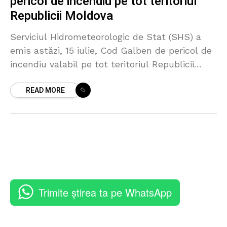
pericol de incendiu pe tot teritoriul
Republicii Moldova
Serviciul Hidrometeorologic de Stat (SHS) a
emis astăzi, 15 iulie, Cod Galben de pericol de
incendiu valabil pe tot teritoriul Republicii
Moldova. Potrivit meteorologilor, alerta este
READ MORE
valabilă pentru perioada 16-22
Trimite știrea ta pe WhatsApp