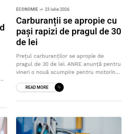
ECONOMIE
23 iulie 2026
Carburanții se apropie cu
rd
pași rapizi de pragul de 30
de lei
Prețul carburanților se apropie de
pragul de 30 de lei. ANRE anunță pentru
vineri o nouă scumpire pentru motorină.
Un litru de combustibil va fi vândut în
READ MORE
stații cu cel