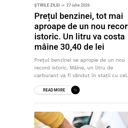
ȘTIRILE ZILEI
27 iulie 2026
Prețul benzinei, tot mai
aproape de un nou reco
istoric. Un litru va costa
mâine 30,40 de lei
Prețul benzinei se apropie de un nou
record istoric. Mâine, un litru de
carburant va fi vândut în stații cu cel
mult 30,40 de lei, cu doar un leu mai
READ MORE