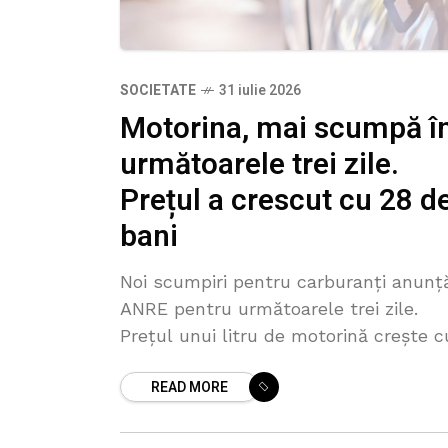
SOCIETATE
31 iulie 2026
Motorina, mai scumpă î
următoarele trei zile.
Prețul a crescut cu 28 d
bani
Noi scumpiri pentru carburanți anunț
ANRE pentru următoarele trei zile.
Prețul unui litru de motorină crește c
28 de bani și va fi vândută în weekend
READ MORE
luni cu 32,54