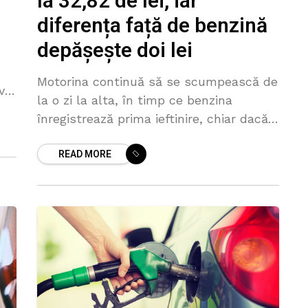
la 32,82 de lei, iar
diferența față de benzină
depășește doi lei
Motorina continuă să se scumpească de
 va
la o zi la alta, în timp ce benzina
înregistrează prima ieftinire, chiar dacă
simbolică, după mai bine de o lună.
READ MORE
Pentru marți, ANRE