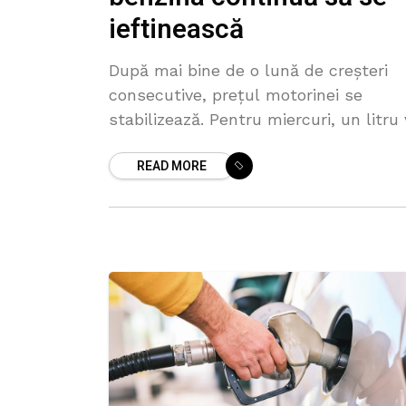
ieftinească
După mai bine de o lună de creșteri
consecutive, prețul motorinei se
stabilizează. Pentru miercuri, un litru
costa ca azi – 32,82 de lei pentru un
READ MORE
litru. În schimb, benzina