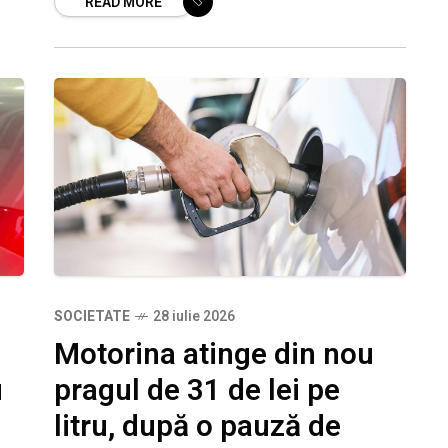
READ MORE
aprilie. Pentru vineri, ANRE a stabilit
SOCIETATE
28 iulie 2026
Motorina atinge din nou
u
pragul de 31 de lei pe
litru, după o pauză de