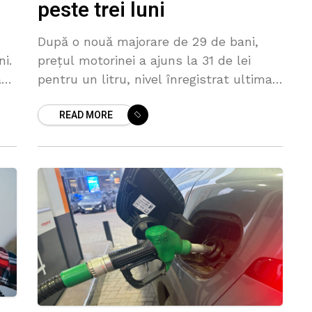
peste trei luni
După o nouă majorare de 29 de bani,
ni.
prețul motorinei a ajuns la 31 de lei
ant
pentru un litru, nivel înregistrat ultima
9
dată în urmă cu mai bine de trei luni,
READ MORE