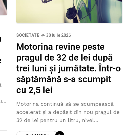
n
SOCIETATE
30 iulie 2026
Motorina revine peste
pragul de 32 de lei după
e
trei luni și jumătate. Într-o
săptămână s-a scumpit
ă
cu 2,5 lei
u
Motorina continuă să se scumpească
 și
accelerat și a depășit din nou pragul de
32 de lei pentru un litru, nivel
înregistrat ultima dată la mijlocul lunii