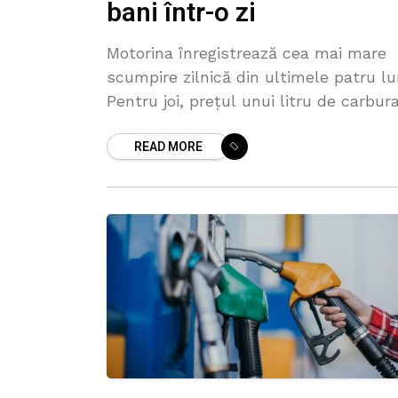
bani într-o zi
Motorina înregistrează cea mai mare
scumpire zilnică din ultimele patru lu
Pentru joi, prețul unui litru de carbur
crește cu 89 de bani și ajunge la 31,8
READ MORE
de lei. În