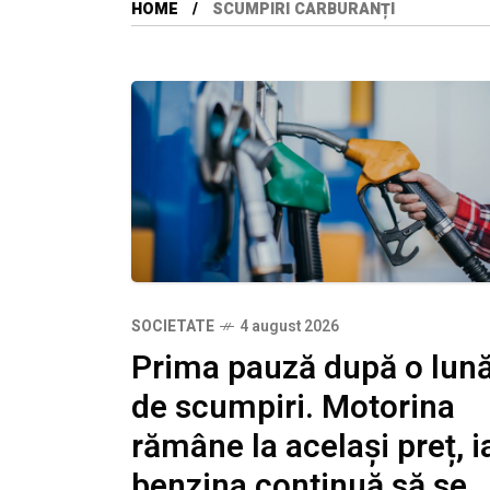
HOME
SCUMPIRI CARBURANȚI
SOCIETATE
4 august 2026
Prima pauză după o lun
de scumpiri. Motorina
rămâne la același preț, i
benzina continuă să se