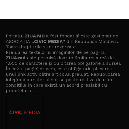
Portalul
ZIUA.MD
a fost fondat și este gestionat de
ASOCIAȚIA
„CIVIC MEDIA”
din Republica Moldova.
Toate drepturile sunt rezervate.
Preluarea textelor și imaginilor de pe pagina
ZIUA.md
este permisă doar în limita maximă de
1.000 de caractere și cu citarea obligatorie a sursei.
În cazul paginilor web, este obligatorie plasarea
unui link activ către articolul preluat. Republicarea
integrală a materialelor se poate realiza doar în
condițiile în care există un
acord prealabil cu
proprietarul
.