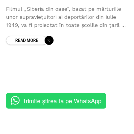
Filmul „Siberia din oase”, bazat pe mărturiile
unor supraviețuitori ai deportărilor din iulie
1949, va fi proiectat în toate școlile din țară pe
data de 8 mai, de la ora
READ MORE
Trimite știrea ta pe WhatsApp