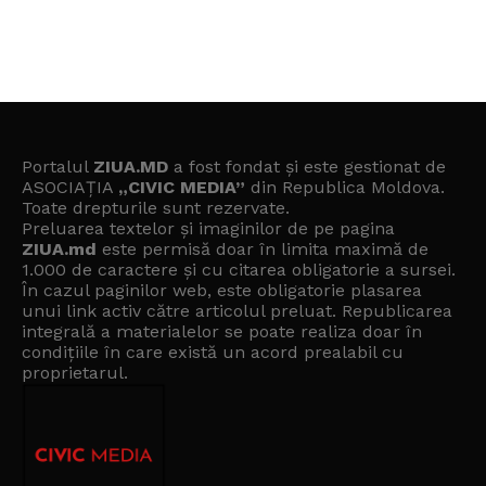
Portalul
ZIUA.MD
a fost fondat și este gestionat de
ASOCIAȚIA
„CIVIC MEDIA”
din Republica Moldova.
Toate drepturile sunt rezervate.
Preluarea textelor și imaginilor de pe pagina
ZIUA.md
este permisă doar în limita maximă de
1.000 de caractere și cu citarea obligatorie a sursei.
În cazul paginilor web, este obligatorie plasarea
unui link activ către articolul preluat. Republicarea
integrală a materialelor se poate realiza doar în
condițiile în care există un
acord prealabil cu
proprietarul
.