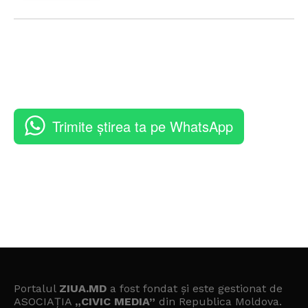
Trimite știrea ta pe WhatsApp
Portalul
ZIUA.MD
a fost fondat și este gestionat de
ASOCIAȚIA
„CIVIC MEDIA”
din Republica Moldova.