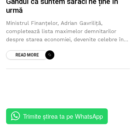
Gândul că suntem săraci ne ține în
urmă
Ministrul Finanțelor, Adrian Gavriliță,
completează lista maximelor demnitarilor
despre starea economiei, devenite celebre în
ultimii ani. Oficialul susține că regresele în
READ MORE
economie sunt cauzate inclusiv de gândul că
„nu încetăm
Trimite știrea ta pe WhatsApp