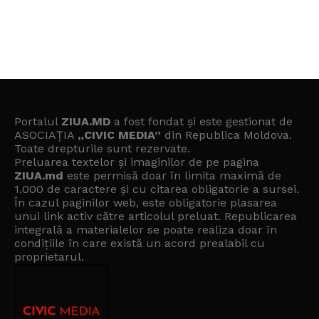
Portalul
ZIUA.MD
a fost fondat și este gestionat de
ASOCIAȚIA
„CIVIC MEDIA”
din Republica Moldova.
Toate drepturile sunt rezervate.
Preluarea textelor și imaginilor de pe pagina
ZIUA.md
este permisă doar în limita maximă de
1.000 de caractere și cu citarea obligatorie a sursei.
În cazul paginilor web, este obligatorie plasarea
unui link activ către articolul preluat. Republicarea
integrală a materialelor se poate realiza doar în
condițiile în care există un
acord prealabil cu
proprietarul
.