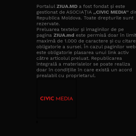
Portalul
ZIUA.MD
a fost fondat și este
gestionat de ASOCIAȚIA
„CIVIC MEDIA”
di
Republica Moldova. Toate drepturile sunt
rezervate.
Preluarea textelor și imaginilor de pe
pagina
ZIUA.md
este permisă doar în limi
maximă de 1.000 de caractere și cu citare
obligatorie a sursei. În cazul paginilor web
este obligatorie plasarea unui link activ
către articolul preluat. Republicarea
integrală a materialelor se poate realiza
doar în condițiile în care există un
acord
prealabil cu proprietarul
.