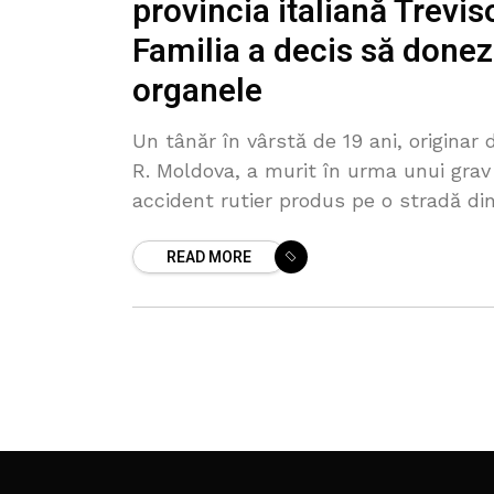
provincia italiană Trevis
Familia a decis să done
organele
Un tânăr în vârstă de 19 ani, originar 
R. Moldova, a murit în urma unui grav
accident rutier produs pe o stradă di
comuna Cison di Valmarino din provin
READ MORE