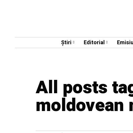
Știri
Editorial
Emisiu
All posts ta
moldovean 