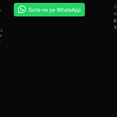
C
Scrie-ne pe WhatsApp
n
A
E
T
ta
a
,