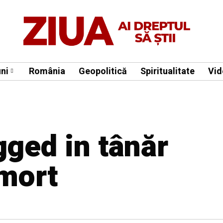
ni
România
Geopolitică
Spiritualitate
Vid
gged in tânăr
mort