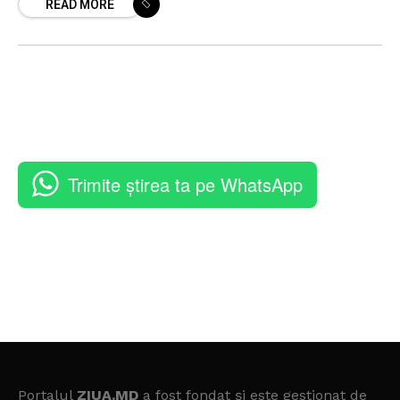
READ MORE
bani.
Trimite știrea ta pe WhatsApp
Portalul
ZIUA.MD
a fost fondat și este gestionat de