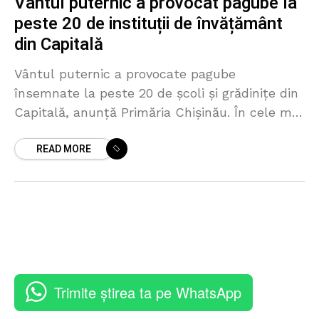
Vântul puternic a provocat pagube la
peste 20 de instituții de învățământ
din Capitală
Vântul puternic a provocate pagube
însemnate la peste 20 de școli și grădinițe din
Capitală, anunță Primăria Chișinău. În cele mai
dese cazuri au fost avariate gardurile, distruse
READ MORE
acoperișurile și
Trimite știrea ta pe WhatsApp