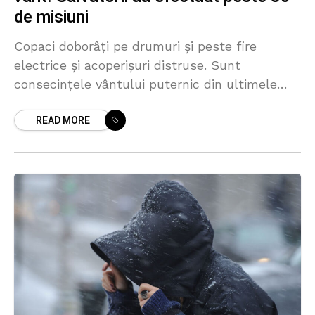
de misiuni
Copaci doborâți pe drumuri și peste fire
electrice și acoperișuri distruse. Sunt
consecințele vântului puternic din ultimele
zile. Inspectoratul General pentru Situații de
READ MORE
Urgență anunță că salvatorii au intervenit în