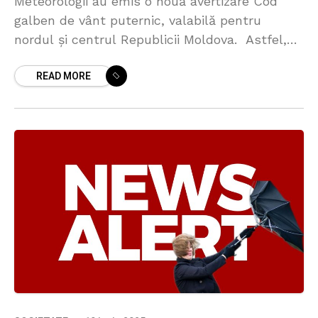
Meteorologii au emis o nouă avertizare Cod
galben de vânt puternic, valabilă pentru
nordul și centrul Republicii Moldova. Astfel,
luni, 30 iunie, în intervalul 14:00-18:00, se
READ MORE
prevăd intensificări ale vântului