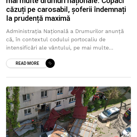
mai multe drumuri naționale. Copaci
căzuți pe carosabil, șoferii îndemnați
la prudență maximă
Administrația Națională a Drumurilor anunță
că, în contextul codului portocaliu de
intensificări ale vântului, pe mai multe
sectoare de drumuri naționale au fost
READ MORE
înregistrate căderi de arbori și crengi pe