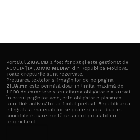
Portalul
ZIUA.MD
a fost fondat și este gestionat de
ASOCIAȚIA
„CIVIC MEDIA”
din Republica Moldova.
Toate drepturile sunt rezervate.
Preluarea textelor și imaginilor de pe pagina
ZIUA.md
este permisă doar în limita maximă de
1.000 de caractere și cu citarea obligatorie a sursei.
În cazul paginilor web, este obligatorie plasarea
unui link activ către articolul preluat. Republicarea
integrală a materialelor se poate realiza doar în
condițiile în care există un
acord prealabil cu
proprietarul
.