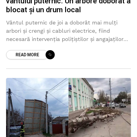
vântului puternic. Un arbore doborât a
blocat și un drum local
Vântul puternic de joi a doborât mai mulți
arbori și crengi și cabluri electrice, fiind
necesară intervenția polițiștilor și angajaților
IGSU în peste 20 de cazuri. Cel puțin șapte
READ MORE
vehicule