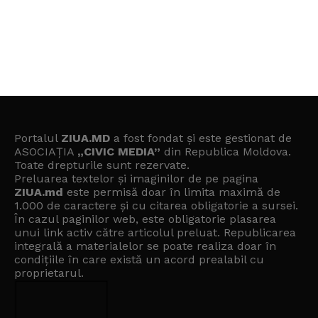
Portalul
ZIUA.MD
a fost fondat și este gestionat de
ASOCIAȚIA
„CIVIC MEDIA”
din Republica Moldova.
Toate drepturile sunt rezervate.
Preluarea textelor și imaginilor de pe pagina
ZIUA.md
este permisă doar în limita maximă de
1.000 de caractere și cu citarea obligatorie a sursei.
În cazul paginilor web, este obligatorie plasarea
unui link activ către articolul preluat. Republicarea
integrală a materialelor se poate realiza doar în
condițiile în care există un
acord prealabil cu
proprietarul
.