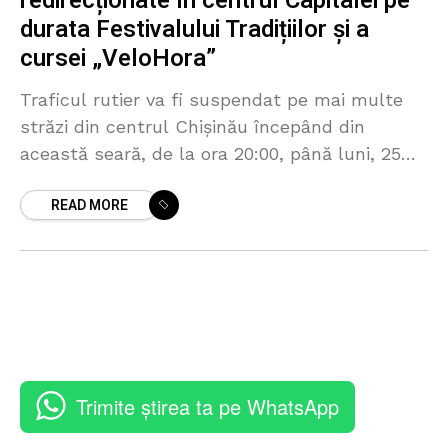
redirecționate în centrul Capitalei pe
durata Festivalului Tradițiilor și a
cursei „VeloHora”
Traficul rutier va fi suspendat pe mai multe
străzi din centrul Chișinău începând din
această seară, de la ora 20:00, până luni, 25
mai, ora 05:00, în contextul desfășurării
READ MORE
Festivalului
Trimite știrea ta pe WhatsApp