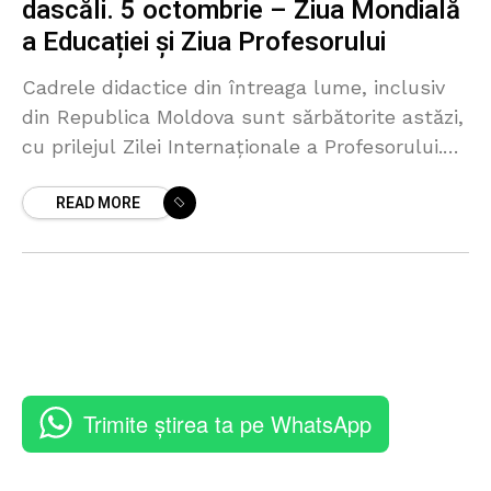
dascăli. 5 octombrie – Ziua Mondială
a Educației și Ziua Profesorului
Cadrele didactice din întreaga lume, inclusiv
din Republica Moldova sunt sărbătorite astăzi,
cu prilejul Zilei Internaționale a Profesorului.
Evenimentul, marcat prin ceremonii festive în
READ MORE
școli și universități, aduce în prim-plan
Trimite știrea ta pe WhatsApp