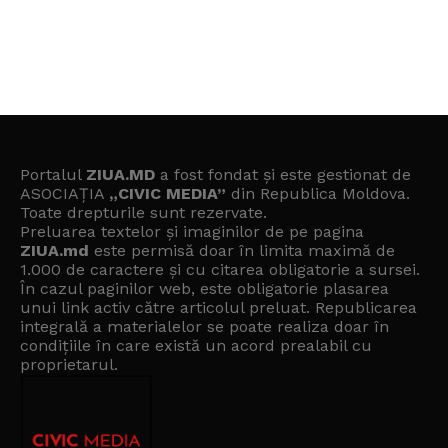
Portalul
ZIUA.MD
a fost fondat și este gestionat de
ASOCIAȚIA
„CIVIC MEDIA”
din Republica Moldova.
Toate drepturile sunt rezervate.
Preluarea textelor și imaginilor de pe pagina
ZIUA.md
este permisă doar în limita maximă de
1.000 de caractere și cu citarea obligatorie a sursei.
În cazul paginilor web, este obligatorie plasarea
unui link activ către articolul preluat. Republicarea
integrală a materialelor se poate realiza doar în
condițiile în care există un
acord prealabil cu
proprietarul
.