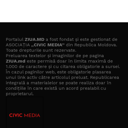
Portalul
ZIUA.MD
a fost fondat și este gestionat de
ASOCIAȚIA
„CIVIC MEDIA”
din Republica Moldova.
Toate drepturile sunt rezervate.
Preluarea textelor și imaginilor de pe pagina
ZIUA.md
este permisă doar în limita maximă de
1.000 de caractere și cu citarea obligatorie a sursei.
În cazul paginilor web, este obligatorie plasarea
unui link activ către articolul preluat. Republicarea
integrală a materialelor se poate realiza doar în
condițiile în care există un
acord prealabil cu
proprietarul
.