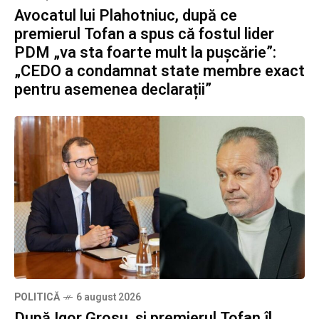
Avocatul lui Plahotniuc, după ce
premierul Tofan a spus că fostul lider
PDM „va sta foarte mult la pușcărie”:
„CEDO a condamnat state membre exact
pentru asemenea declarații”
POLITICĂ
6 august 2026
După Igor Grosu, și premierul Tofan îl