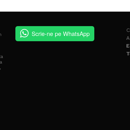
C
Scrie-ne pe WhatsApp
n
A
E
T
ta
a
,