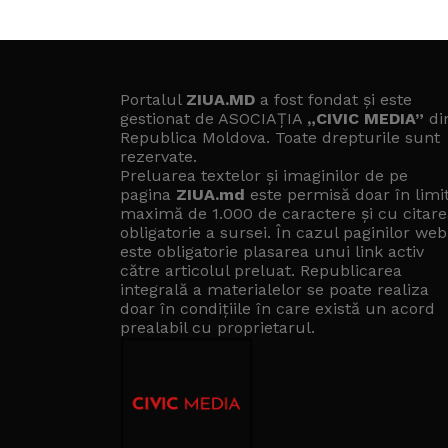
Portalul
ZIUA.MD
a fost fondat și este
gestionat de ASOCIAȚIA
„CIVIC MEDIA”
di
Republica Moldova. Toate drepturile sunt
rezervate.
Preluarea textelor și imaginilor de pe
pagina
ZIUA.md
este permisă doar în limi
maximă de 1.000 de caractere și cu citare
obligatorie a sursei. În cazul paginilor web
este obligatorie plasarea unui link activ
către articolul preluat. Republicarea
integrală a materialelor se poate realiza
doar în condițiile în care există un
acord
prealabil cu proprietarul
.