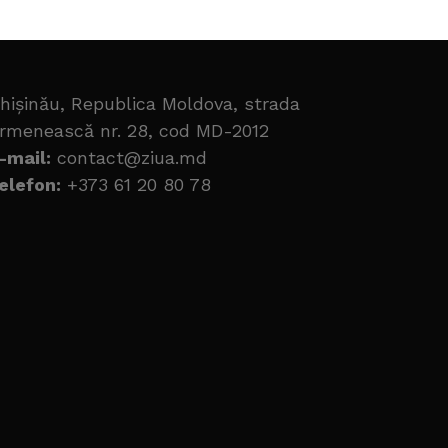
hișinău, Republica Moldova, strada
rmenească nr. 28, cod MD-2012
-mail:
contact@ziua.md
elefon:
+373 61 20 80 78