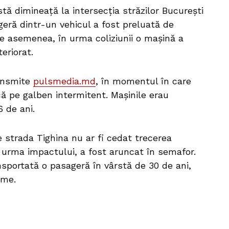
stă dimineață la intersecția străzilor București
geră dintr-un vehicul a fost preluată de
De asemenea, în urma coliziunii o mașină a
eriorat.
ransmite
pulsmedia.md
, în momentul în care
că pe galben intermitent. Mașinile erau
6 de ani.
strada Tighina nu ar fi cedat trecerea
în urma impactului, a fost aruncat în semafor.
ransportată o pasageră în vârstă de 30 de ani,
sme.