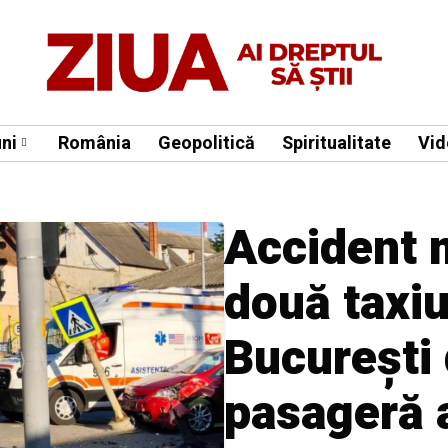
ni
România
Geopolitică
Spiritualitate
Vid
Accident m
două taxiu
București 
pasageră a