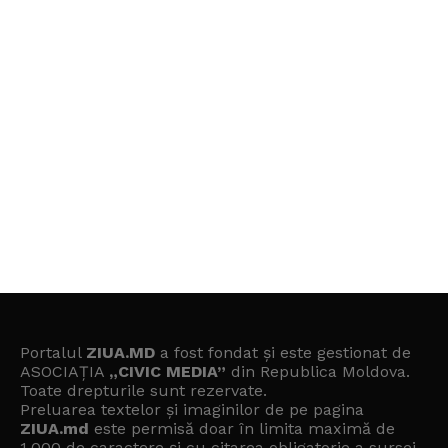
Portalul
ZIUA.MD
a fost fondat și este gestionat de
ASOCIAȚIA
„CIVIC MEDIA”
din Republica Moldova.
Toate drepturile sunt rezervate.
Preluarea textelor și imaginilor de pe pagina
ZIUA.md
este permisă doar în limita maximă de
1.000 de caractere și cu citarea obligatorie a sursei.