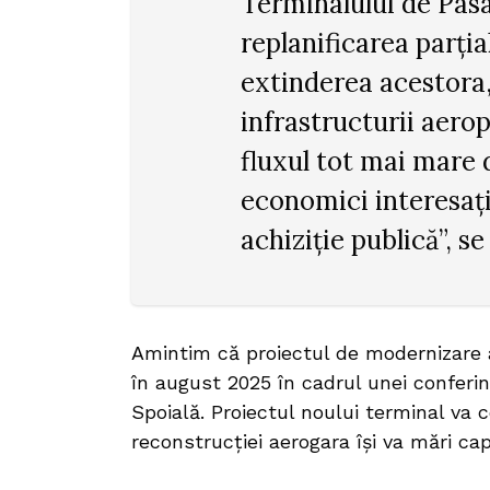
Terminalului de Pasa
replanificarea parțial
extinderea acestora,
infrastructurii aerop
fluxul tot mai mare 
economici interesați
achiziție publică”, se
Amintim că proiectul de modernizare a
în august 2025 în cadrul unei conferin
Spoială. Proiectul noului terminal va c
reconstrucției aerogara își va mări ca