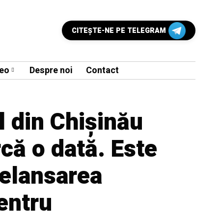
CITEŞTE-NE PE TELEGRAM
eo
Despre noi
Contact
 din Chișinău
că o dată. Este
relansarea
pentru