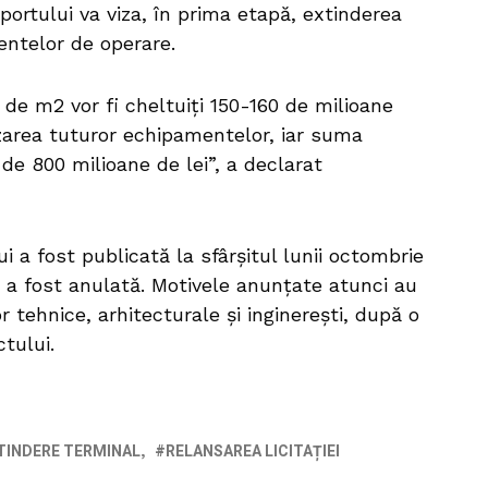
portului va viza, în prima etapă, extinderea
entelor de operare.
de m2 vor fi cheltuiți 150-160 de milioane
izarea tuturor echipamentelor, iar suma
de 800 milioane de lei”, a declarat
ui a fost publicată la sfârșitul lunii octombrie
26 a fost anulată. Motivele anunțate atunci au
r tehnice, arhitecturale și inginerești, după o
tului.
TINDERE TERMINAL
RELANSAREA LICITAȚIEI