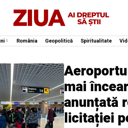
ni
România
Geopolitică
Spiritualitate
Vid
Aeroportul
mai încear
anunțată 
licitației 