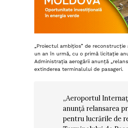
„Proiectul ambițios” de reconstrucție
un an în urmă, cu o primă licitație an
Administrația aerogării anunță „relans
extinderea terminalului de pasageri
„Aeroportul Interna
anunță relansarea pro
pentru lucrările de r