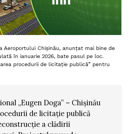
 a Aeroportului Chișinău, anunțat mai bine de
ulată în ianuarie 2026, bate pasul pe loc.
area procedurii de licitație publică” pentru
.
țional „Eugen Doga” – Chișinău
cedurii de licitație publică
econstrucție a clădirii