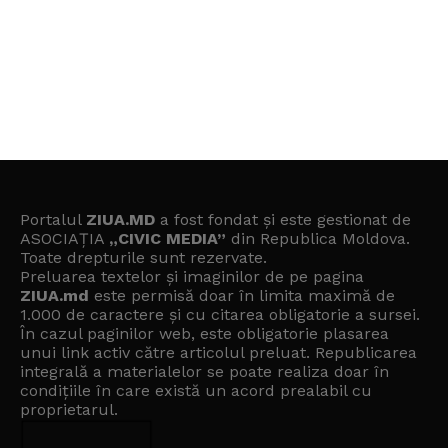
Portalul
ZIUA.MD
a fost fondat și este gestionat de
ASOCIAȚIA
„CIVIC MEDIA”
din Republica Moldova.
Toate drepturile sunt rezervate.
Preluarea textelor și imaginilor de pe pagina
ZIUA.md
este permisă doar în limita maximă de
1.000 de caractere și cu citarea obligatorie a sursei.
În cazul paginilor web, este obligatorie plasarea
unui link activ către articolul preluat. Republicarea
integrală a materialelor se poate realiza doar în
condițiile în care există un
acord prealabil cu
proprietarul
.