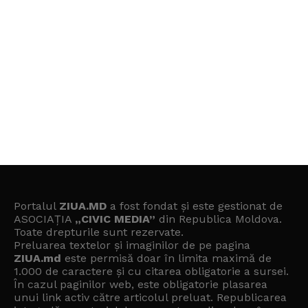
Portalul
ZIUA.MD
a fost fondat și este gestionat de
ASOCIAȚIA
„CIVIC MEDIA”
din Republica Moldova.
Toate drepturile sunt rezervate.
Preluarea textelor și imaginilor de pe pagina
ZIUA.md
este permisă doar în limita maximă de
1.000 de caractere și cu citarea obligatorie a sursei.
În cazul paginilor web, este obligatorie plasarea
unui link activ către articolul preluat. Republicarea