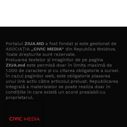
Portalul
ZIUA.MD
a fost fondat și este gestionat de
ASOCIAȚIA
„CIVIC MEDIA”
din Republica Moldova.
Toate drepturile sunt rezervate.
Preluarea textelor și imaginilor de pe pagina
ZIUA.md
este permisă doar în limita maximă de
1.000 de caractere și cu citarea obligatorie a sursei.
În cazul paginilor web, este obligatorie plasarea
unui link activ către articolul preluat. Republicarea
integrală a materialelor se poate realiza doar în
condițiile în care există un
acord prealabil cu
proprietarul
.