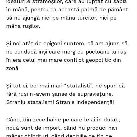
idealurile strămoșilor, care au luptat cu sabia
în mână, pentru ca această palmă de pământ
să nu ajungă nici pe mâna turcilor, nici pe
mâna rușilor.
Și noi atât de epigoni suntem, că am ajuns să
ne conducă inși care merg cu pocloane la ruși
în era celui mai mare conflict geopolitic din
zonă.
Și tot ei, cei mai mari “stataliști”, ne spun că
fără ruși n-avem șanse de supraviețuire.
Straniu statalism! Stranie independență!
Când, din zece haine pe care le ai în dulap,
nouă sunt de import, când nu produci nici
măcar chibrituri, când deciziile ce țin de