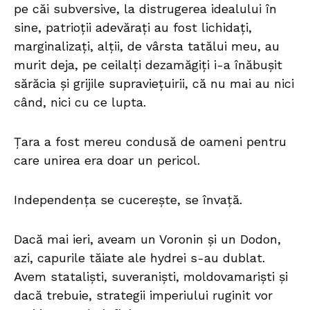
pe căi subversive, la distrugerea idealului în
sine, patrioții adevărați au fost lichidați,
marginalizați, alții, de vârsta tatălui meu, au
murit deja, pe ceilalți dezamăgiți i-a înăbușit
sărăcia și grijile supraviețuirii, că nu mai au nici
când, nici cu ce lupta.
Țara a fost mereu condusă de oameni pentru
care unirea era doar un pericol.
Independența se cucerește, se învață.
Dacă mai ieri, aveam un Voronin și un Dodon,
azi, capurile tăiate ale hydrei s-au dublat.
Avem stataliști, suveraniști, moldovamariști și
dacă trebuie, strategii imperiului ruginit vor