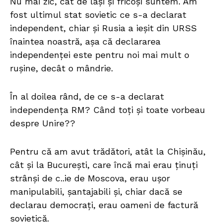
Nu mai zic, cât de lași și fricoși suntem. Am
fost ultimul stat sovietic ce s-a declarat
independent, chiar și Rusia a ieșit din URSS
înaintea noastră,
așa că declararea
independenței este pentru noi mai mult o
rușine, decât o mândrie.
În al doilea rând, de ce s-a declarat
independența RM? Când toți și toate vorbeau
despre Unire??
Pentru că am avut trădători, atât la Chișinău,
cât și la București, care încă mai erau ținuți
strânși de c..ie de Moscova, erau ușor
manipulabili, șantajabili și, chiar dacă se
declarau democrați, erau oameni de factură
sovietică.