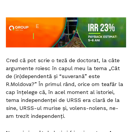
Cred că pot scrie o teză de doctorat, la câte
argumente roiesc în capul meu la tema „Cât
de (in)dependentă și “suverană” este
R.Moldova?” În primul rând, orice om teafăr la
cap înțelege că, în acel moment al istoriei,
tema independenței de URSS era clară de la
sine, URSS-ul murise și, volens-nolens, ne-
am trezit independenți.