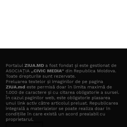
Portalul
ZIUA.MD
a fost fondat și este gestionat de
ASOCIAȚIA
„CIVIC MEDIA”
din Republica Moldova.
Toate drepturile sunt rezervate.
Preluarea textelor și imaginilor de pe pagina
ZIUA.md
este permisă doar în limita maximă de
1.000 de caractere și cu citarea obligatorie a sursei.
În cazul paginilor web, este obligatorie plasarea
unui link activ către articolul preluat. Republicarea
integrală a materialelor se poate realiza doar în
condițiile în care există un
acord prealabil cu
proprietarul
.