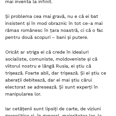
mai inventa la infinit.
Și problema cea mai gravă, nu e că ei bat
insistent și în mod obraznic în tot ce-a mai
rămas românesc în țara noastră, ci că o fac
pentru două scopuri – bani și putere.
Oricât ar striga ei că crede în idealuri
socialiste, comuniste, moldoveniste și că
viitorul nostru e lângă Rusia, ei știu că
trișează. Foarte abil, dar trișează. Și ei știu ce
aberații debitează, dar ei mai știu cărui
electorat se adresează. Și sunt experți în
manipularea lor.
Iar cetățenii sunt lipsiți de carte, de viziuni
geopolitice și, în general, majoritatea lor, la