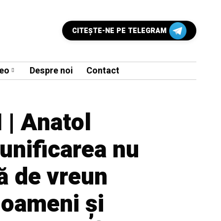
CITEŞTE-NE PE TELEGRAM
eo
Despre noi
Contact
 | Anatol
unificarea nu
tă de vreun
e oameni și