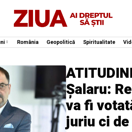
ni
România
Geopolitică
Spiritualitate
Vid
ATITUDINI
Șalaru: Re
va fi vota
juriu ci d