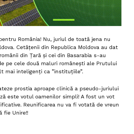
pentru România! Nu, juriul de toată jena nu
ldova. Cetățenii din Republica Moldova au dat
mânii din Țară și cei din Basarabia s-au
 de pe cele două maluri românești ale Prutului
mai inteligenți ca ”instituțiile”.
eze prostia aproape clinică a pseudo-juriului
ază este votul oamenilor simpli! A fost un vot
ificative. Reunificarea nu va fi votată de vreun
 fie Unire!!