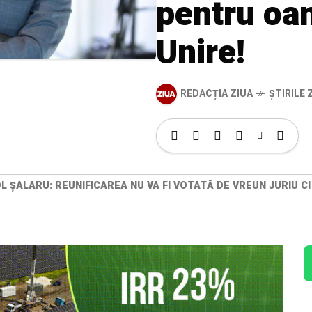
pentru oam
Unire!
REDACȚIA ZIUA
ȘTIRILE Z
OL ȘALARU: REUNIFICAREA NU VA FI VOTATĂ DE VREUN JURIU CI