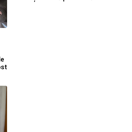
le
ost