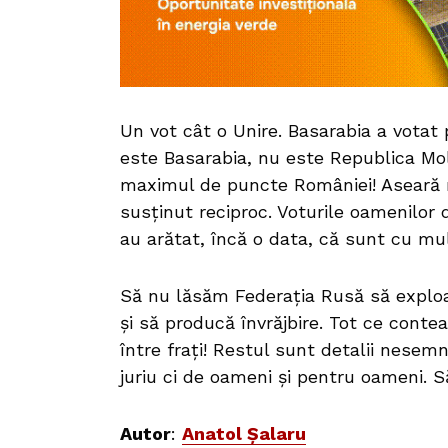
Un vot cât o Unire. Basarabia a votat 
este Basarabia, nu este Republica Mo
maximul de puncte României! Aseară ro
susținut reciproc. Voturile oamenilor
au arătat, încă o data, că sunt cu mult 
Să nu lăsăm Federația Rusă să exploat
și să producă învrăjbire. Tot ce conte
între frați! Restul sunt detalii nesemn
juriu ci de oameni și pentru oameni. Să
Autor
:
Anatol Șalaru