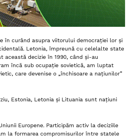
e în curând asupra viitorului democrației lor și
cidentală. Letonia, împreună cu celelalte state
t această decizie în 1990, când și-au
ram încă sub ocupație sovietică, am luptat
ietic, care devenise o „închisoare a națiunilor”
ziu, Estonia, Letonia și Lituania sunt națiuni
iunii Europene. Participăm activ la deciziile
tăm la formarea compromisurilor între statele