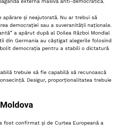
ropaganda externă masivă anti-democratică.
e apărare și neajutorată. Nu ar trebui să
irea democrației sau a suveranității naționale.
antă” a apărut după al Doilea Război Mondial
tii din Germania au câștigat alegerile folosind
abolit democrația pentru a stabili o dictatură
bilă trebuie să fie capabilă să recunoască
consecință. Desigur, proporționalitatea trebuie
e Moldova
a fost confirmat și de Curtea Europeană a