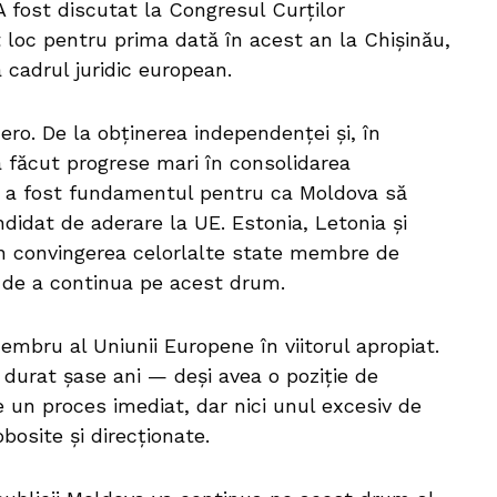
A fost discutat la Congresul Curților
 loc pentru prima dată în acest an la Chișinău,
cadrul juridic european.
ro. De la obținerea independenței și, în
 a făcut progrese mari în consolidarea
sta a fost fundamentul pentru ca Moldova să
didat de aderare la UE. Estonia, Letonia și
 în convingerea celorlalte state membre de
 de a continua pe acest drum.
mbru al Uniunii Europene în viitorul apropiat.
 durat șase ani — deși avea o poziție de
 un proces imediat, dar nici unul excesiv de
bosite și direcționate.