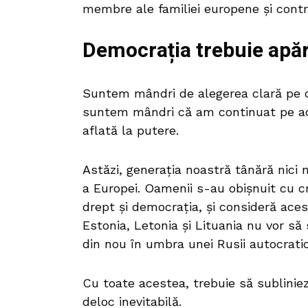
membre ale familiei europene și contri
Democrația trebuie apă
Suntem mândri de alegerea clară pe c
suntem mândri că am continuat pe ace
aflată la putere.
Astăzi, generația noastră tânără nici 
a Europei. Oamenii s-au obișnuit cu c
drept și democrația, și consideră acest
Estonia, Letonia și Lituania nu vor să
din nou în umbra unei Rusii autocratic
Cu toate acestea, trebuie să sublinie
deloc inevitabilă.