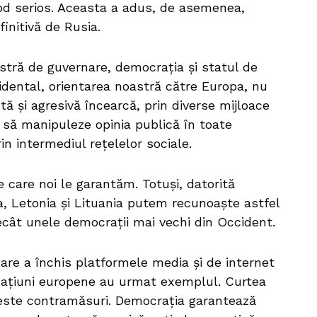
d serios. Aceasta a adus, de asemenea,
finitivă de Rusia.
stră de guvernare, democrația și statul de
idental, orientarea noastră către Europa, nu
tă și agresivă încearcă, prin diverse mijloace
 să manipuleze opinia publică în toate
in intermediul rețelelor sociale.
 care noi le garantăm. Totuși, datorită
ia, Letonia și Lituania putem recunoaște astfel
ecât unele democrații mai vechi din Occident.
are a închis platformele media și de internet
națiuni europene au urmat exemplul. Curtea
este contramăsuri. Democrația garantează