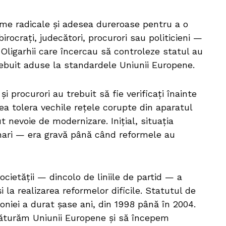
rme radicale și adesea dureroase pentru a o
 birocrați, judecători, procurori sau politicieni —
i. Oligarhii care încercau să controleze statul au
trebuit aduse la standardele Uniunii Europene.
 și procurori au trebuit să fie verificați înainte
tea tolera vechile rețele corupte din aparatul
 nevoie de modernizare. Inițial, situația
ari — era gravă până când reformele au
cietății — dincolo de liniile de partid — a
i la realizarea reformelor dificile. Statutul de
niei a durat șase ani, din 1998 până în 2004.
lăturăm Uniunii Europene și să începem