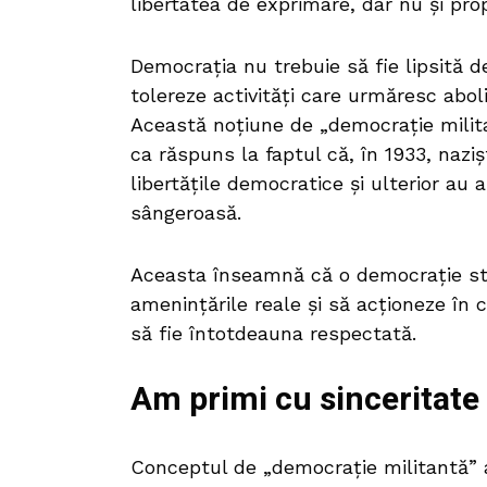
libertatea de exprimare, dar nu și p
Democrația nu trebuie să fie lipsită d
tolereze activități care urmăresc abol
Această noțiune de „democrație milit
ca răspuns la faptul că, în 1933, naziș
libertățile democratice și ulterior au 
sângeroasă.
Aceasta înseamnă că o democrație sta
amenințările reale și să acționeze în 
să fie întotdeauna respectată.
Am primi cu sinceritat
Conceptul de „democrație militantă” 