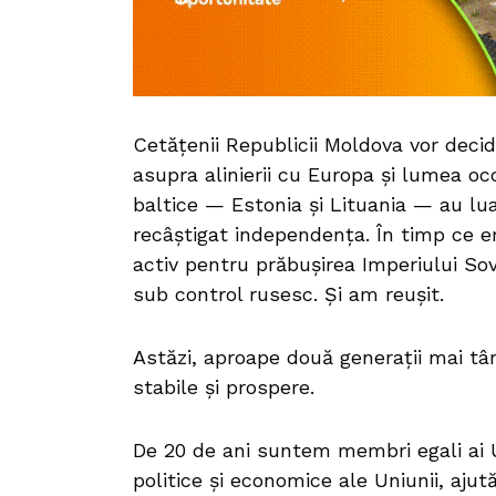
Cetățenii Republicii Moldova vor decid
asupra alinierii cu Europa și lumea oc
baltice — Estonia și Lituania — au lua
recâștigat independența. În timp ce e
activ pentru prăbușirea Imperiului Sov
sub control rusesc. Și am reușit.
Astăzi, aproape două generații mai târ
stabile și prospere.
De 20 de ani suntem membri egali ai Un
politice și economice ale Uniunii, aju