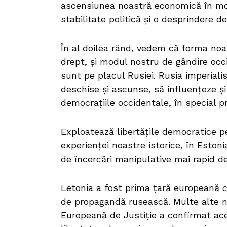
ascensiunea noastră economică în mo
stabilitate politică și o desprindere de
În al doilea rând, vedem că forma noa
drept, și modul nostru de gândire occ
sunt pe placul Rusiei. Rusia imperialis
deschise și ascunse, să influențeze și
democrațiile occidentale, în special pr
Exploatează libertățile democratice pe
experienței noastre istorice, în Eston
de încercări manipulative mai rapid d
Letonia a fost prima țară europeană c
de propagandă rusească. Multe alte 
Europeană de Justiție a confirmat ac