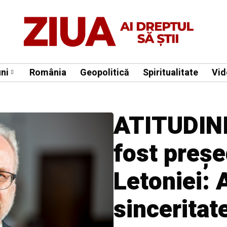
ni
România
Geopolitică
Spiritualitate
Vid
ATITUDINI 
fost preșe
Letoniei: 
sinceritat