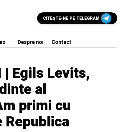
CITEŞTE-NE PE TELEGRAM
eo
Despre noi
Contact
| Egils Levits,
dinte al
Am primi cu
e Republica