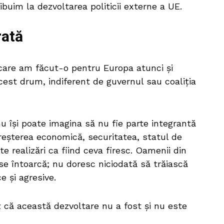
buim la dezvoltarea politicii externe a UE.
rată
are am făcut-o pentru Europa atunci și
st drum, indiferent de guvernul sau coaliția
nu își poate imagina să nu fie parte integrantă
reșterea economică, securitatea, statul de
e realizări ca fiind ceva firesc. Oamenii din
 se întoarcă; nu doresc niciodată să trăiască
e și agresive.
z că această dezvoltare nu a fost și nu este