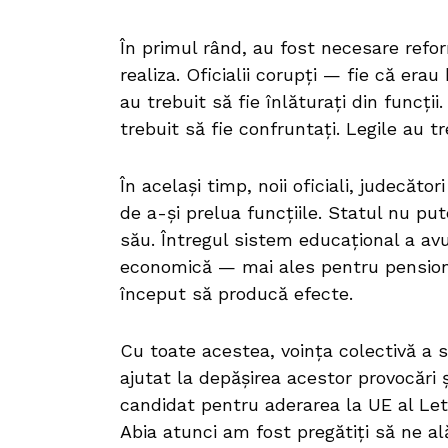
În primul rând, au fost necesare refo
realiza. Oficialii corupți — fie că erau
au trebuit să fie înlăturați din funcți
trebuit să fie confruntați. Legile au 
În același timp, noii oficiali, judecători
de a-și prelua funcțiile. Statul nu pu
său. Întregul sistem educațional a avut
economică — mai ales pentru pension
început să producă efecte.
Cu toate acestea, voința colectivă a so
ajutat la depășirea acestor provocări ș
candidat pentru aderarea la UE al Leto
Abia atunci am fost pregătiți să ne a