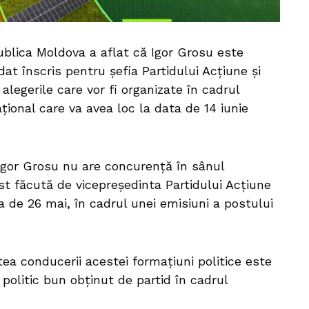
blica Moldova a aflat că Igor Grosu este
dat înscris pentru șefia Partidului Acțiune și
 alegerile care vor fi organizate în cadrul
țional care va avea loc la data de 14 iunie
Igor Grosu nu are concurență în sânul
ost făcută de vicepreședinta Partidului Acțiune
a de 26 mai, în cadrul unei emisiuni a postului
ea conducerii acestei formațiuni politice este
politic bun obținut de partid în cadrul