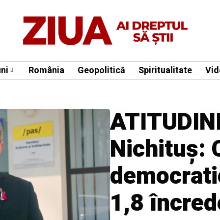
ni
România
Geopolitică
Spiritualitate
Vid
ATITUDINI 
Nichituș: 
democrati
1,8 încred