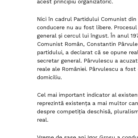
acest principiu organizatoric.
Nici în cadrul Partidului Comunist din
conducere nu au fost libere. Procesul 
general și cercul lui îngust. În anul 19
Comunist Român, Constantin Pârvulesc
partidului, a declarat că se opune rea
secretar general. Pârvulescu a acuza
reale ale României. Pârvulescu a fost 
domiciliu.
Cel mai important indicator al existenț
reprezintă existența a mai multor cand
despre competiția deschisă, pluralismul
real.
Vreme de șase ani Igor Grosu a condus 