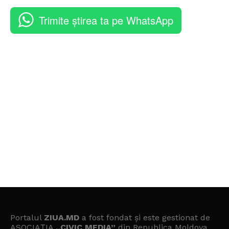
Trimite știrea ta pe WhatsApp
Portalul
ZIUA.MD
a fost fondat și este gestionat de
ASOCIAȚIA
„CIVIC MEDIA”
din Republica Moldova.