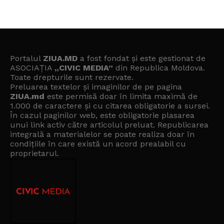
Portalul
ZIUA.MD
a fost fondat și este gestionat de
ASOCIAȚIA
„CIVIC MEDIA”
din Republica Moldova.
Toate drepturile sunt rezervate.
Preluarea textelor și imaginilor de pe pagina
ZIUA.md
este permisă doar în limita maximă de
1.000 de caractere și cu citarea obligatorie a sursei.
În cazul paginilor web, este obligatorie plasarea
unui link activ către articolul preluat. Republicarea
integrală a materialelor se poate realiza doar în
condițiile în care există un
acord prealabil cu
proprietarul
.