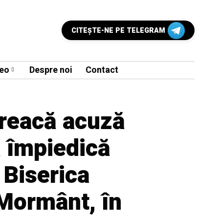
CITEŞTE-NE PE TELEGRAM
eo
Despre noi
Contact
Greacă acuză
ă împiedică
 Biserica
 Mormânt, în