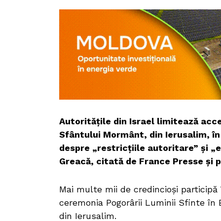
Autoritățile din Israel limitează acc
Sfântului Mormânt, din Ierusalim, în
despre „restricțiile autoritare” și 
Greacă, citată de France Presse și 
Mai multe mii de credincioşi participă 
ceremonia Pogorârii Luminii Sfinte în
din Ierusalim.