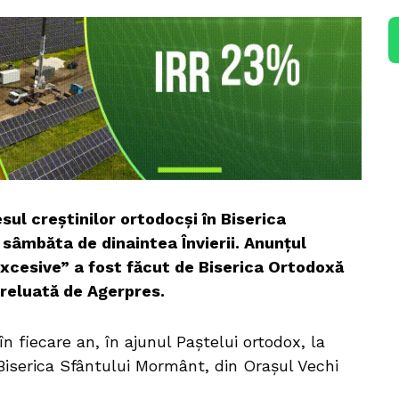
esul creștinilor ortodocși în Biserica
 sâmbăta de dinaintea Învierii. Anunțul
„excesive” a fost făcut de Biserica Ortodoxă
preluată de Agerpres.
în fiecare an, în ajunul Paştelui ortodox, la
 Biserica Sfântului Mormânt, din Oraşul Vechi