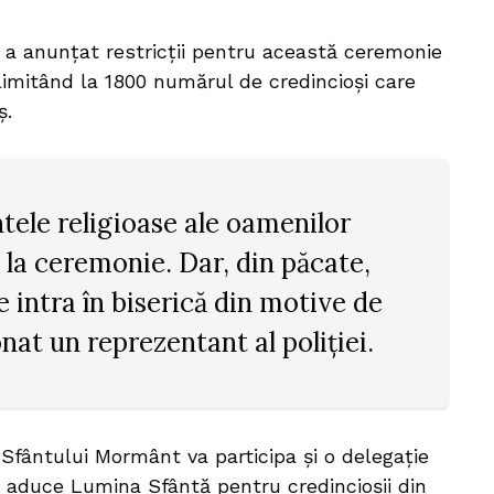
ană a anunţat restricţii pentru această ceremonie
limitând la 1800 numărul de credincioşi care
ș.
ele religioase ale oamenilor
 la ceremonie. Dar, din păcate,
 intra în biserică din motive de
nat un reprezentant al poliţiei.
 Sfântului Mormânt va participa și o delegație
a aduce Lumina Sfântă pentru credincioșii din