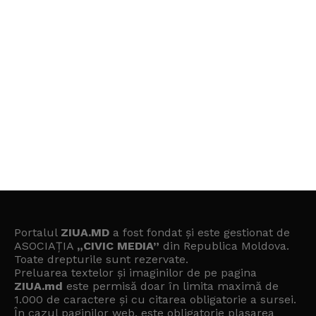
Portalul
ZIUA.MD
a fost fondat și este gestionat de
ASOCIAȚIA
„CIVIC MEDIA”
din Republica Moldova.
Toate drepturile sunt rezervate.
Preluarea textelor și imaginilor de pe pagina
ZIUA.md
este permisă doar în limita maximă de
1.000 de caractere și cu citarea obligatorie a sursei.
În cazul paginilor web, este obligatorie plasarea