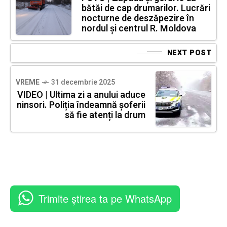
bătăi de cap drumarilor. Lucrări
nocturne de deszăpezire în
nordul și centrul R. Moldova
NEXT POST
VREME
31 decembrie 2025
VIDEO | Ultima zi a anului aduce
ninsori. Poliția îndeamnă șoferii
să fie atenți la drum
Trimite știrea ta pe WhatsApp