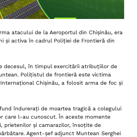
 urma atacului de la Aeroportul din Chișinău, era
 și activa în cadrul Poliției de Frontieră din
ecesul, în timpul exercitării atribuțiilor de
untean. Polițistul de frontieră este victima
Internațional Chișinău, a folosit arma de foc și
rofund îndurerați de moartea tragică a colegului
lor care l-au cunoscut. În aceste momente
 prietenilor și camarazilor, însoțite de
bărbătare. Agent-șef adjunct Muntean Serghei