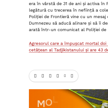
era în vârstă de 31 de ani și activa în P
legătură cu trecerea în neființă a col
Poliției de Frontieră vine cu un mesaj 
Dumnezeu să aducă alinare și să îi d
arată într-un comunicat al Poliției de
Agresorul care a împușcat mortal doi
cetățean al Tadjikistanului și are 43 de