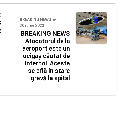
3
BREAKING NEWS
S
30 iunie 2023
a
BREAKING NEWS
| Atacatorul de la
aeroport este un
ucigaș căutat de
Interpol. Acesta
se află în stare
gravă la spital