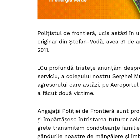
Polițistul de frontieră, ucis astăzi în
originar din Ștefan-Vodă, avea 31 de ani
2011.
„Cu profundă tristețe anunțăm despre d
serviciu, a colegului nostru Serghei M
agresorului care astăzi, pe Aeroportul 
a făcut două victime.
Angajații Poliției de Frontieră sunt p
și împărtășesc întristarea tuturor ce
grele transmitem condoleanțe familiei,
gândurile noastre de mângâiere şi îm