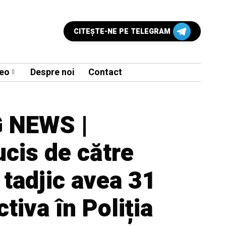
CITEŞTE-NE PE TELEGRAM
eo
Despre noi
Contact
 NEWS |
 ucis de către
 tadjic avea 31
ctiva în Poliția