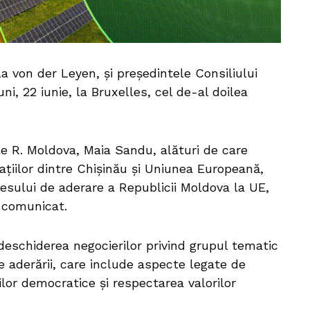
a von der Leyen, și președintele Consiliului
i, 22 iunie, la Bruxelles, cel de-al doilea
le R. Moldova, Maia Sandu, alături de care
elațiilor dintre Chișinău și Uniunea Europeană,
sului de aderare a Republicii Moldova la UE,
 comunicat.
eschiderea negocierilor privind grupul tematic
 aderării, care include aspecte legate de
ilor democratice și respectarea valorilor