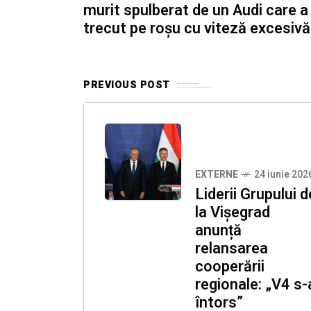
murit spulberat de un Audi care a
trecut pe roșu cu viteză excesivă
PREVIOUS POST
EXTERNE
24 iunie 202
Liderii Grupului d
la Vișegrad
anunță
relansarea
cooperării
regionale: „V4 s-
întors”