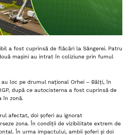
il a fost cuprinsă de flăcări la Sângerei. Patru
ouă mașini au intrat în coliziune prin fumul
i au loc pe drumul național Orhei – Bălți, în
t IGP, după ce autocisterna a fost cuprinsă de
a în zonă.
rul afectat, doi șoferi au ignorat
seze zona. În condiții de vizibilitate extrem de
ntal. În urma impactului, ambii șoferi și doi