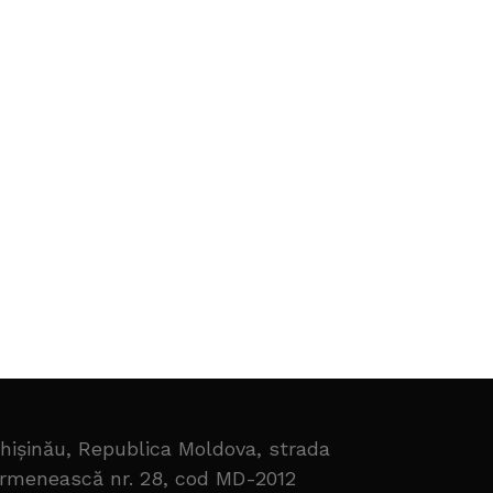
hișinău, Republica Moldova, strada
rmenească nr. 28, cod MD-2012