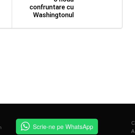
confruntare cu
Washingtonul
C
Scrie-ne pe WhatsApp
n
A