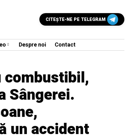
CITEŞTE-NE PE TELEGRAM
eo
Despre noi
Contact
 combustibil,
la Sângerei.
soane,
ă un accident