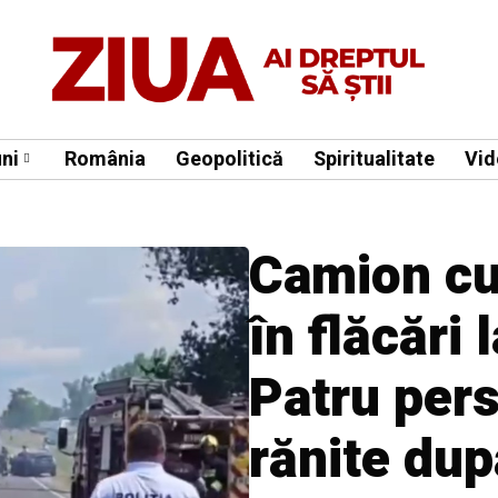
ni
România
Geopolitică
Spiritualitate
Vid
Camion cu
în flăcări 
Patru per
rănite dup