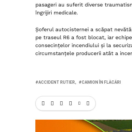
pasageri au suferit diverse traumatism
îngrijiri medicale.
Șoferul autocisternei a scăpat nevătăma
pe traseul R6 a fost blocat, iar echipe
consecințelor incendiului și la securi
circumstanțele producerii atât a incend
ACCIDENT RUTIER
CAMION ÎN FLĂCĂRI