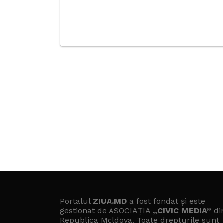
Portalul
ZIUA.MD
a fost fondat și este
gestionat de ASOCIAȚIA
„CIVIC MEDIA”
di
Republica Moldova. Toate drepturile sunt