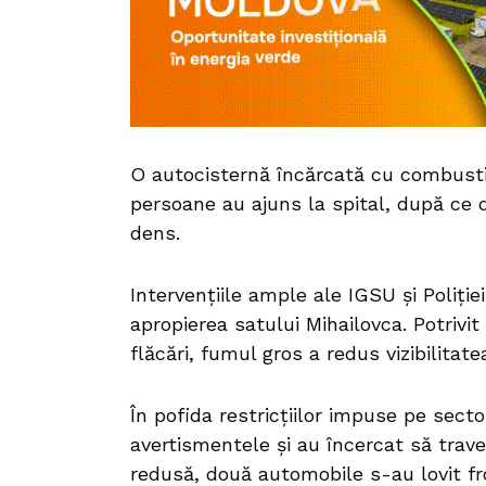
O autocisternă încărcată cu combustib
persoane au ajuns la spital, după ce d
dens.
Intervențiile ample ale IGSU și Poliție
apropierea satului Mihailovca. Potrivi
flăcări, fumul gros a redus vizibilitate
În pofida restricțiilor impuse pe secto
avertismentele și au încercat să traver
redusă, două automobile s-au lovit fro