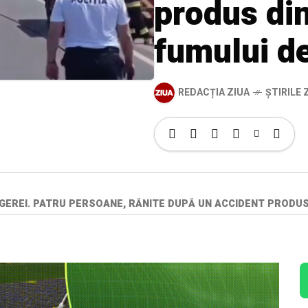
produs di
fumului d
REDACȚIA ZIUA
ȘTIRILE Z
NGEREI. PATRU PERSOANE, RĂNITE DUPĂ UN ACCIDENT PRODU