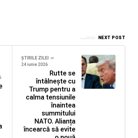
NEXT POST
ȘTIRILE ZILEI
24 iunie 2026
Rutte se
6
întâlnește cu
e
Trump pentru a
calma tensiunile
înaintea
summitului
NATO. Alianța
a
încearcă să evite
o nouă