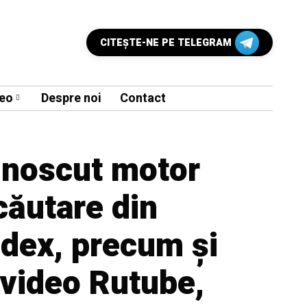
CITEŞTE-NE PE TELEGRAM
eo
Despre noi
Contact
unoscut motor
căutare din
ndex, precum și
 video Rutube,