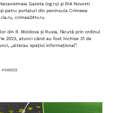
 Nezavisimaia Gazeta (ng.ru) și RIA Novosti
 și patru portaluri din peninsula Crimeea:
ria.ru, crimea24tv.ru.
lor din R. Moldova și Rusia, făcută prin ordinul
rie 2023, atunci când au fost închise 31 de
unci, „alterau spațiul informațional”.
YANDEX