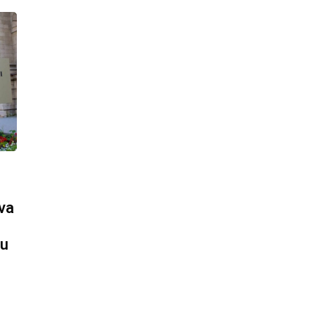
 va
ou