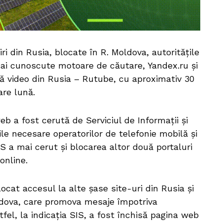
iri din Rusia, blocate în R. Moldova, autoritățile
mai cunoscute motoare de căutare, Yandex.ru și
ă video din Rusia – Rutube, cu aproximativ 30
are lună.
b a fost cerută de Serviciul de Informații și
rile necesare operatorilor de telefonie mobilă și
SIS a mai cerut și blocarea altor două portaluri
online.
cat accesul la alte șase site-uri din Rusia și
oldova, care promova mesaje împotriva
fel, la indicația SIS, a fost închisă pagina web