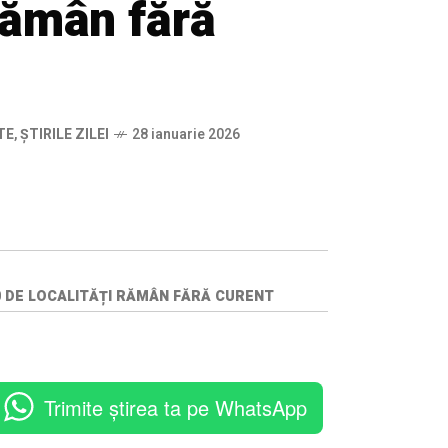
 rămân fără
TE
,
ȘTIRILE ZILEI
28 ianuarie 2026
00 DE LOCALITĂȚI RĂMÂN FĂRĂ CURENT
Trimite știrea ta pe WhatsApp