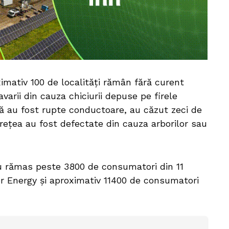
imativ 100 de localități rămân fără curent
avarii din cauza chiciurii depuse pe firele
că au fost rupte conductoare, au căzut zeci de
rețea au fost defectate din cauza arborilor sau
 au rămas peste 3800 de consumatori din 11
ier Energy și aproximativ 11400 de consumatori