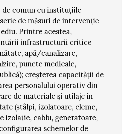
, de comun cu instituțiile
 serie de măsuri de intervenție
ediu. Printre acestea,
ntării infrastructurii critice
ănătate, apă/canalizare,
ălzire, puncte medicale,
publică); creșterea capacității de
carea personalului operativ din
are de materiale și utilaje în
ate (stâlpi, izolatoare, cleme,
e izolație, cablu, generatoare,
reconfigurarea schemelor de