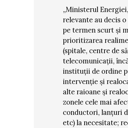
„Ministerul Energiei
relevante au decis o
pe termen scurt și m
prioritizarea realime
(spitale, centre de s
telecomunicații, înc
instituții de ordine 
intervenție și realo
alte raioane și realoc
zonele cele mai afect
conductori, lanțuri d
etc) la necesitate; 