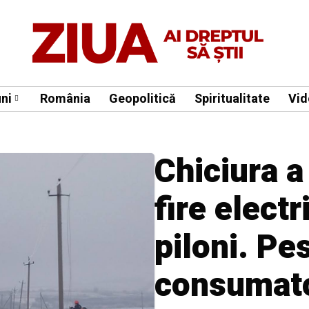
ni
România
Geopolitică
Spiritualitate
Vid
Chiciura a
fire electr
piloni. Pe
consumato