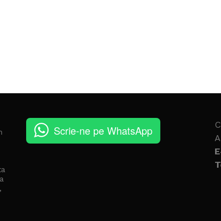
C
Scrie-ne pe WhatsApp
n
A
E
T
ta
a
,