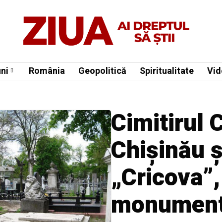
ni
România
Geopolitică
Spiritualitate
Vid
Cimitirul 
Chișinău ș
„Cricova”,
monumente