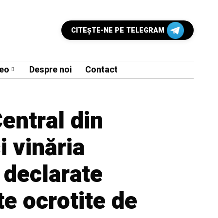
CITEŞTE-NE PE TELEGRAM
eo
Despre noi
Contact
Central din
i vinăria
 declarate
 ocrotite de