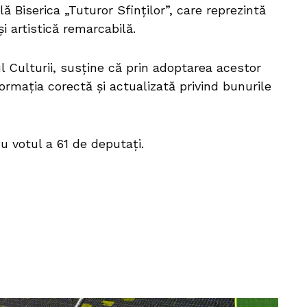
ă Biserica „Tuturor Sfinților”, care reprezintă
și artistică remarcabilă.
rul Culturii, susține că prin adoptarea acestor
formația corectă și actualizată privind bunurile
u votul a 61 de deputați.