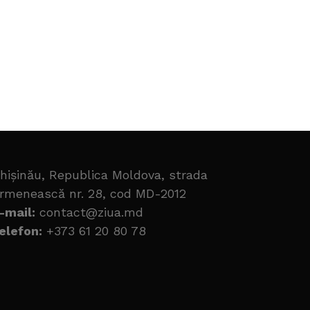
hișinău, Republica Moldova, strada
rmenească nr. 28, cod MD-2012
-mail:
contact@ziua.md
elefon:
+373 61 20 80 78