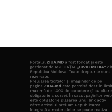
Portalul
ZIUA.MD
a fost fondat și este
gestionat de ASOCIAȚIA
„CIVIC MEDIA”
di
Republica Moldova. Toate drepturile sunt
rezervate.
Preluarea textelor și imaginilor de pe
pagina
ZIUA.md
este permisă doar în limi
maximă de 1.000 de caractere și cu citare
obligatorie a sursei. În cazul paginilor web
este obligatorie plasarea unui link activ
către articolul preluat. Republicarea
integrală a materialelor se poate realiza