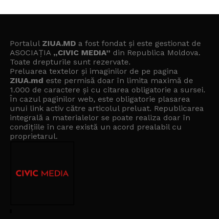
Portalul
ZIUA.MD
a fost fondat și este gestionat de
ASOCIAȚIA
„CIVIC MEDIA”
din Republica Moldova.
Toate drepturile sunt rezervate.
Preluarea textelor și imaginilor de pe pagina
ZIUA.md
este permisă doar în limita maximă de
1.000 de caractere și cu citarea obligatorie a sursei.
În cazul paginilor web, este obligatorie plasarea
unui link activ către articolul preluat. Republicarea
integrală a materialelor se poate realiza doar în
condițiile în care există un
acord prealabil cu
proprietarul
.