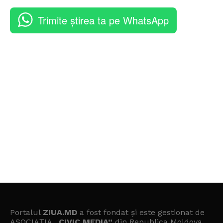
Trimite știrea ta pe WhatsApp
Portalul
ZIUA.MD
a fost fondat și este gestionat de
ASOCIAȚIA
„CIVIC MEDIA”
din Republica Moldova.