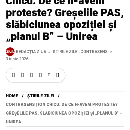
Chicu: De ce n-avem
proteste? Greșelile PAS,
slăbiciunea opoziției și
„planul B” – Unirea
REDACȚIA ZIUA
ȘTIRILE ZILEI
,
CONTRASENS
3 iunie 2026
HOME
ȘTIRILE ZILEI
CONTRASENS | ION CHICU: DE CE N-AVEM PROTESTE?
GREȘELILE PAS, SLĂBICIUNEA OPOZIȚIEI ȘI „PLANUL B” –
UNIREA