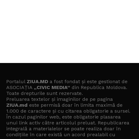
Portalul
ZIUA.MD
a fost fondat și este gestionat de
ASOCIAȚIA
„CIVIC MEDIA”
din Republica Moldova.
Toate drepturile sunt rezervate.
Preluarea textelor și imaginilor de pe pagina
ZIUA.md
este permisă doar în limita maximă de
1.000 de caractere și cu citarea obligatorie a sursei.
În cazul paginilor web, este obligatorie plasarea
unui link activ către articolul preluat. Republicarea
integrală a materialelor se poate realiza doar în
condițiile în care există un
acord prealabil cu